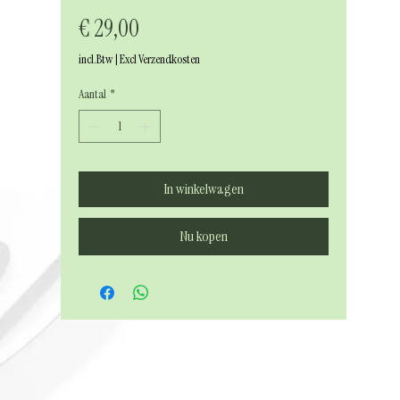
Prijs
€ 29,00
incl.Btw
|
Excl Verzendkosten
Aantal
*
In winkelwagen
Nu kopen