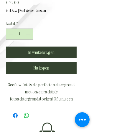
Prijs
€ 29,00
incl.Btw
|
Excl Verzendkosten
Aantal
*
In winkelwagen
Nu kopen
Geef uw foto's de perfecte achtergrond
met onze prachtige
fotoachtergronddoeken! Of u nu een
professionele fotograaf bent of
gewoonweg op zoek bent naar een
mooie achtergrond voor uw persoonlijke
foto's, onze doeken zijn de ideale keuze.