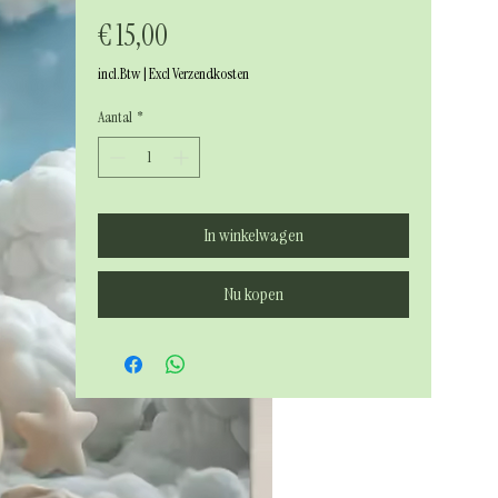
Prijs
€ 15,00
incl.Btw
|
Excl Verzendkosten
Aantal
*
In winkelwagen
Nu kopen