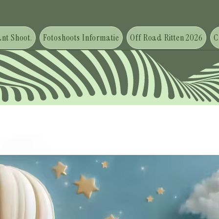
nt Shoot.
Fotoshoots Informatie
Off Road Ritten 2026
C