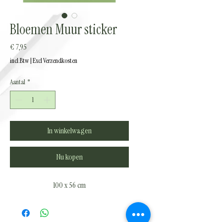
Bloemen Muur sticker
Prijs
€ 7,95
incl.Btw
|
Excl Verzendkosten
Aantal
*
In winkelwagen
Nu kopen
100 x 56 cm