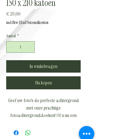
150 x 210 katoen
Prijs
€ 20,00
incl.Btw
|
Excl Verzendkosten
Aantal
*
In winkelwagen
Nu kopen
Geef uw foto's de perfecte achtergrond
met onze prachtige
fotoachtergronddoeken! Of u nu een
professionele fotograaf bent of
gewoonweg op zoek bent naar een
mooie achtergrond voor uw persoonlijke