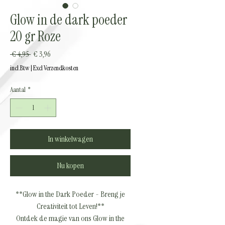
Glow in de dark poeder
20 gr Roze
Normale
Verkoopprijs
 € 4,95 
€ 3,96
prijs
incl.Btw
|
Excl Verzendkosten
Aantal
*
In winkelwagen
Nu kopen
**Glow in the Dark Poeder - Breng je
Creativiteit tot Leven!**
Ontdek de magie van ons Glow in the