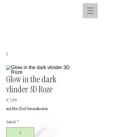
Glow in the dark
vlinder 3D Roze
Prijs
€ 3,99
incl.Btw
|
Excl Verzendkosten
Aantal
*