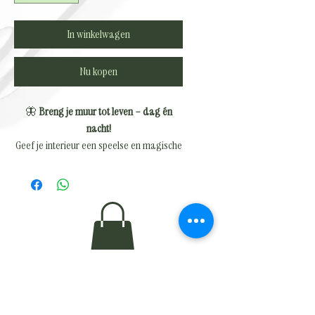
In winkelwagen
Nu kopen
🦋
Breng je muur tot leven – dag én
nacht!
Geef je interieur een speelse en magische
uitstraling met deze
12 stuks 3D vlinder
magneten
. Overdag vrolijk en kleurrijk,
en in het donker betoverend met een
prachtig glow-effect!
✨ Waarom iedereen ze wil:
✔
Glow in the dark effect
– magisch
mooi in de avond
✔
Sterke magneten
– blijven stevig zitten
✔
Realistisch 3D design
– net echte
vlinders