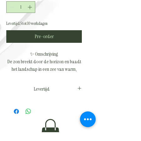
Levertijd 5 tot 10 werkdagen
Pre-order
✨ Omschrijving
De zon breekt door de horizon en baadt
het landschap in een zee van warm,
goudkleurig licht. De stille spiegeling in
het water verdubbelt de magie van dit
Levertijd
moment, terwijl nevelslierten zacht over
het oppervlak dansen. Dit canvas ademt
De levertijd is ongeveer 5 tot 10 werkdagen
rust, kracht en verwondering — een
tijdloos beeld dat uitnodigt om even stil
te staan en te genieten van de
schoonheid van het begin.