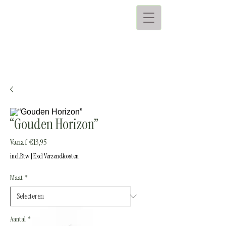
“Gouden Horizon”
Verkoopprijs
Vanaf
€13,95
incl.Btw
|
Excl Verzendkosten
Maat
*
Aantal
*