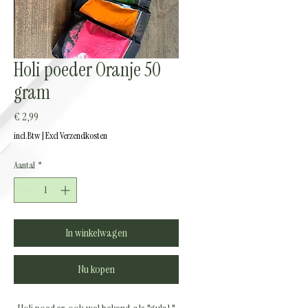
Holi poeder Oranje 50
gram
Prijs
€ 2,99
incl.Btw
|
Excl Verzendkosten
Aantal
*
In winkelwagen
Nu kopen