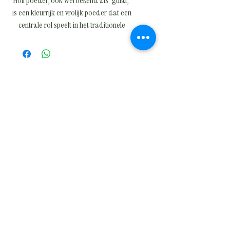
Holi poeder, ook wel bekend als "gulal,"
is een kleurrijk en vrolijk poeder dat een
centrale rol speelt in het traditionele
Indiase festival Holi. Dit festival, dat de
komst van de lente viert en het
overwinningsverhaal van goed boven
kwaad symboliseert, staat bekend om
zijn uitbundige vieringen waarbij mensen
elkaar met kleurrijke poeders en water
bekogelen.
Het Holi poeder heeft zijn oorsprong in
oude Indiase tradities en wordt vaak
gemaakt van natuurlijke ingrediënten
zoals bloemen, kruiden en specerijen.
Tegenwoordig zijn er ook kunstmatige
varianten beschikbaar, maar steeds
meer mensen kiezen voor
milieuvriendelijke en biologisch
afbreekbare opties om de impact op het