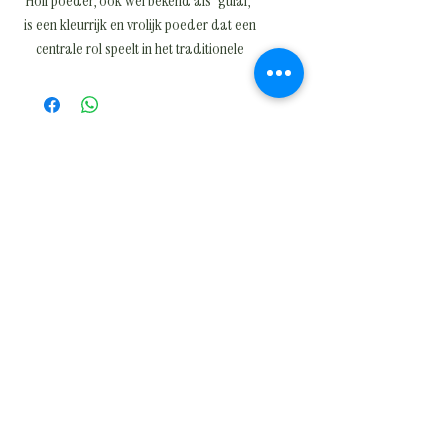
Holi poeder, ook wel bekend als "gulal,"
is een kleurrijk en vrolijk poeder dat een
centrale rol speelt in het traditionele
Indiase festival Holi. Dit festival, dat de
komst van de lente viert en het
overwinningsverhaal van goed boven
kwaad symboliseert, staat bekend om
zijn uitbundige vieringen waarbij mensen
elkaar met kleurrijke poeders en water
bekogelen.
Het Holi poeder heeft zijn oorsprong in
oude Indiase tradities en wordt vaak
gemaakt van natuurlijke ingrediënten
zoals bloemen, kruiden en specerijen.
Tegenwoordig zijn er ook kunstmatige
varianten beschikbaar, maar steeds
meer mensen kiezen voor
milieuvriendelijke en biologisch
afbreekbare opties om de impact op het