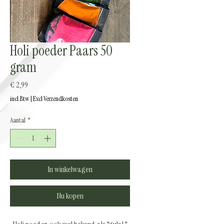
Holi poeder Paars 50
gram
Prijs
€ 2,99
incl.Btw
|
Excl Verzendkosten
Aantal
*
In winkelwagen
Nu kopen