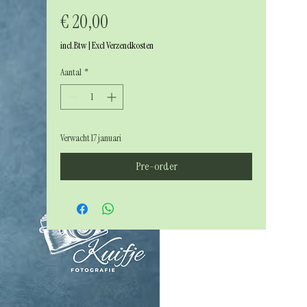
Prijs
€ 20,00
incl.Btw
|
Excl Verzendkosten
Aantal
*
Verwacht 17 januari
Pre-order