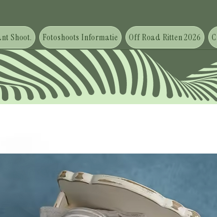
nt Shoot.
Fotoshoots Informatie
Off Road Ritten 2026
C