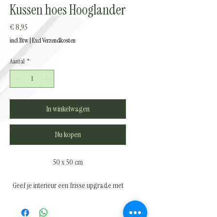
Kussen hoes Hooglander
Prijs
€ 8,95
incl.Btw
|
Excl Verzendkosten
Aantal
*
In winkelwagen
Nu kopen
50 x 50 cm
Geef je interieur een frisse upgrade met
onze stijlvolle kussenhoezen! ✨
Met een paar mooie kussenhoezen tover