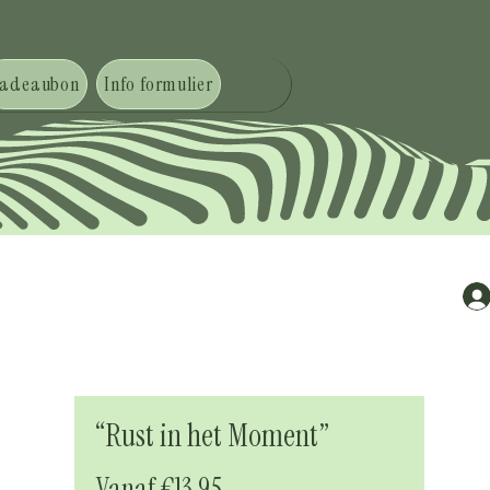
adeaubon
Info formulier
“Rust in het Moment”
Verkoopprijs
Vanaf
€13,95