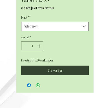
incl.Btw
|
Excl Verzendkosten
Maat
*
Selecteren
Aantal
*
Levertijd 5 tot 10 werkdagen
Pre-order