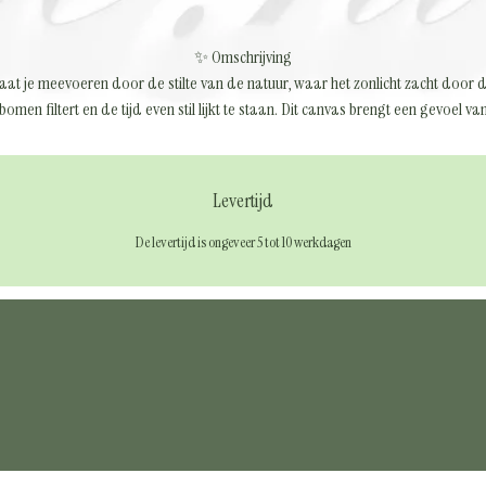
✨ Omschrijving
aat je meevoeren door de stilte van de natuur, waar het zonlicht zacht door 
bomen filtert en de tijd even stil lijkt te staan. Dit canvas brengt een gevoel va
alans, warmte en sereniteit in elke ruimte. Een herinnering om te vertragen, di
adem te halen en te genieten van de schoonheid van het nu.
Levertijd
De levertijd is ongeveer 5 tot 10 werkdagen