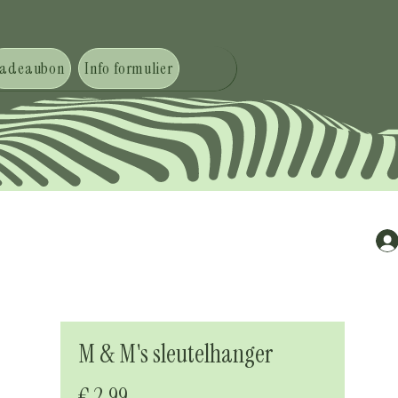
adeaubon
Info formulier
M & M's sleutelhanger
Prijs
€ 2,99