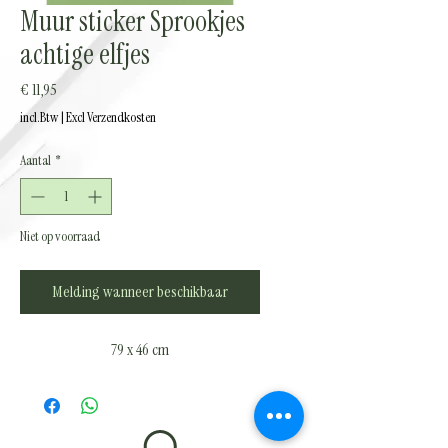
Muur sticker Sprookjes
achtige elfjes
Prijs
€ 11,95
incl.Btw
|
Excl Verzendkosten
Aantal
*
Niet op voorraad
Melding wanneer beschikbaar
79 x 46 cm