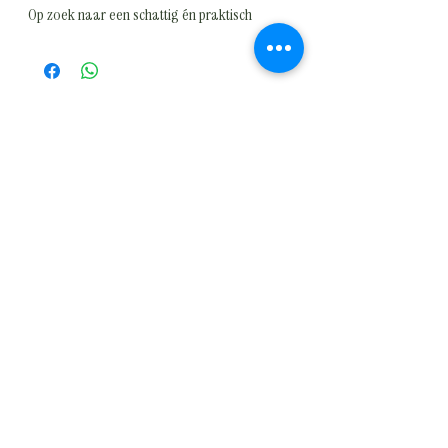
Op zoek naar een schattig én praktisch
accessoire? Deze onweerstaanbare
konijnen sleutelhanger verovert meteen je
hart! Met zijn ultrazachte vachtje en lieve
uitstraling neem je jouw nieuwe maatje
overal mee naartoe.
✨ Waarom jij deze wilt hebben:
* Heerlijk zacht en knuffelbaar
* Stevig bevestigd aan je sleutels of tas
* Perfect als lief cadeautje (of gewoon
voor jezelf 😉)
* Compact en licht – altijd bij je
Of je hem nu aan je sleutelbos hangt, je
tas opfleurt of cadeau geeft… dit pluizige
vriendje zorgt gegarandeerd voor een
glimlach!
💖 Voor maar €4,95 per stuk
🛒 Wees er snel bij, want OP = OP!