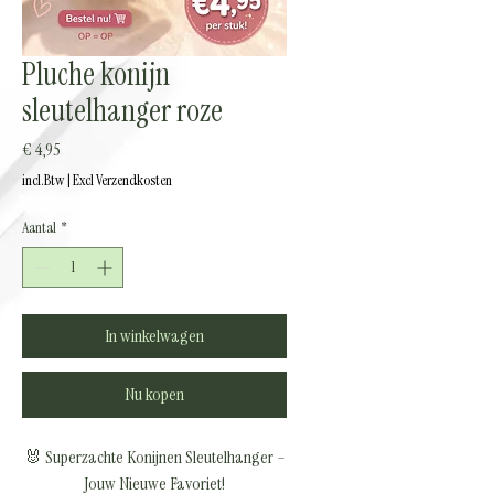
Pluche konijn
sleutelhanger roze
Prijs
€ 4,95
incl.Btw
|
Excl Verzendkosten
Aantal
*
In winkelwagen
Nu kopen
🐰 Superzachte Konijnen Sleutelhanger –
Jouw Nieuwe Favoriet!