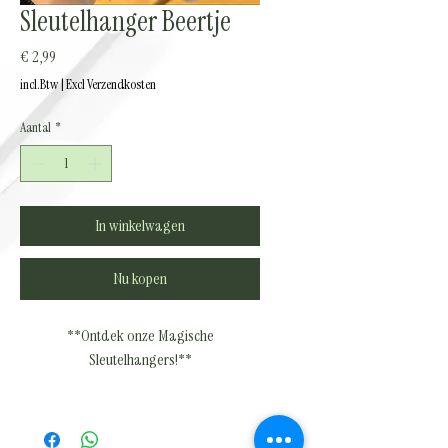
Sleutelhanger Beertje
Prijs
€ 2,99
incl.Btw
|
Excl Verzendkosten
Aantal
*
In winkelwagen
Nu kopen
**Ontdek onze Magische
Sleutelhangers!**
Welkom in de wonderlijke wereld van
onze sleutelhangers, speciaal ontworpen