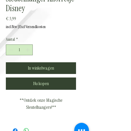
Disney
Prijs
€ 3,99
incl.Btw
|
Excl Verzendkosten
Aantal
*
In winkelwagen
Nu kopen
**Ontdek onze Magische
Sleutelhangers!**
Welkom in de wonderlijke wereld van
onze sleutelhangers, speciaal ontworpen