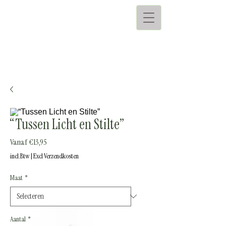
“Tussen Licht en Stilte”
Verkoopprijs
Vanaf
€13,95
incl.Btw
|
Excl Verzendkosten
Maat
*
Aantal
*