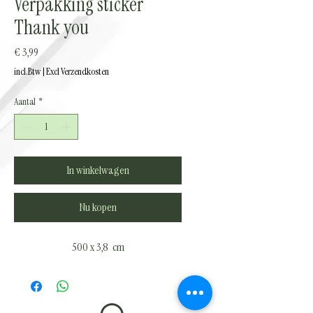
Verpakking sticker
Thank you
Prijs
€ 3,99
incl.Btw
|
Excl Verzendkosten
Aantal
*
In winkelwagen
Nu kopen
500 x 3,8 cm