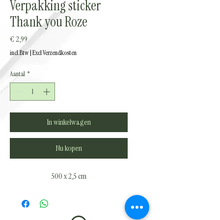
Verpakking sticker
Thank you Roze
Prijs
€ 2,99
incl.Btw
|
Excl Verzendkosten
Aantal
*
In winkelwagen
Nu kopen
500 x 2,5 cm