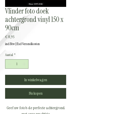
Vlinder foto doek
achtergrond vinyl 150 x
90cm
Prijs
€ 8,95
incl.Btw
|
Excl Verzendkosten
Aantal
*
In winkelwagen
Nu kopen
Geef uw foto's de perfecte achtergrond
met onze prachtige