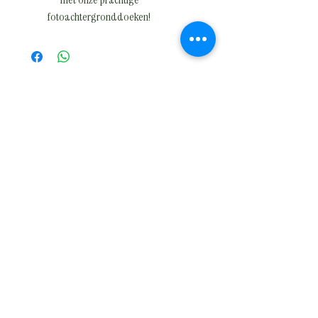
fotoachtergronddoeken!
Of u nu een professionele fotograaf bent
of gewoonweg op zoek bent naar een
mooie achtergrond voor uw persoonlijke
foto's, onze doeken zijn de ideale keuze.
Met een breed scala aan kleuren, prints
en texturen kunt u de juiste sfeer creëren
die past bij uw foto's. Of u nu een
romantische fotoshoot wilt, een
levendige foto met felle kleuren of een
minimalistische en strakke achtergrond,
bij ons vindt u altijd wat u zoekt.
Onze doeken zijn gemaakt van
hoogwaardige materialen die zorgen
voor een perfecte, strakke en kreukvrije
achtergrond. U hoeft zich geen zorgen te
maken over storende vouwen of rimpels
op uw foto's.