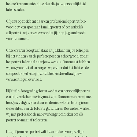
het creëren van unieke beelden die jouw persoonlijkheid
laten stralen.
Of je nu op zoek bent naar een professionele portretfoto
voor je cv, een spontaan familieportret of een artistiek
zelfportret, wij zorgen ervoor dat jij je op je gemak voelt
voor de camera.
Onze ervaren fotograaf staat altijd klaar om jou te helpen
bij het vinden van de perfecte pose en achtergrond, zodat
het portret helemaal naar jouw wens is. Daarnaast hebben
wij oog voor detail en zorgen wij ervoor dat het licht en de
compositie perfect zijn, zodat het eindresultaat jouw
verwachtingen overtreft.
Bij Kuifje-fotografie geloven we dat een persoonlijk portret
een blijvende herinnering moet zijn. Daarom werken wij met
hoogwaardige apparatuur en de nieuwste technologie om
de kwaliteit van de foto's te garanderen. Bovendien werken
wij met professionele nabewerkingstechnieken om elk
portret op maat af te leveren.
Dus, of je nu een portret wilt laten maken voor jezelf, je