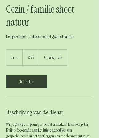
Gezin / familie shoot
natuur
Een gezellige fotoshoot met het gezin of familie
99
euro
1 uur
1
€ 99
Op afspraak
u
u
Nu boeken
Beschrijving van de dienst
Wil je graag een gezin portret laten maken? Dan ben je bij
Kuifje-fotografie aan het juiste adres! Wij zijn
gespecialiseerd in het vastleggen van mooie momenten en