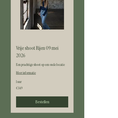
Vrije shoot Rijen 09 mei
2026
Een prachtige shoot op een oude locatie
Meer informatie
1 uur
149
€ 149
euro
Bestellen