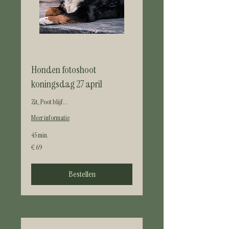
Honden fotoshoot
koningsdag 27 april
Zit, Poot blijf...
Meer informatie
45 min.
69
€ 69
euro
Bestellen