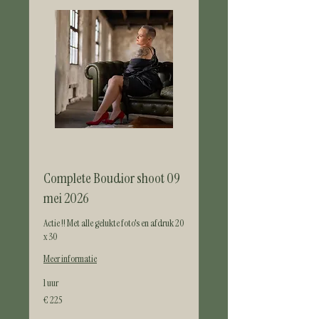
Complete Boudior shoot 09
mei 2026
Actie !! Met alle gelukte foto's en afdruk 20
x 30
Meer informatie
1 uur
225
€ 225
euro