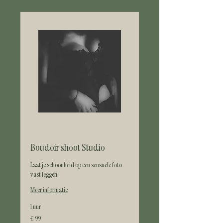
Boudoir shoot Studio
Laat je schoonheid op een sensuele foto
vast leggen
Meer informatie
1 uur
99
€ 99
euro