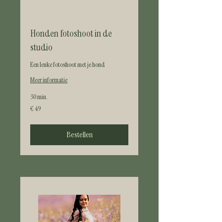
Honden fotoshoot in de
studio
Een leuke fotoshoot met je hond
Meer informatie
30 min.
49
€ 49
euro
Bestellen