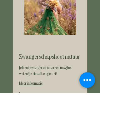
Zwangerschapshoot natuur
Je bent zwanger en iedereen mag het
weten! Je straalt en geniet!
Meer informatie
1 uur
99
€ 99
euro
Bestellen