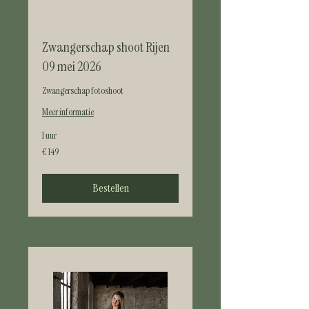
Zwangerschap shoot Rijen
09 mei 2026
Zwangerschap fotoshoot
Meer informatie
1 uur
149
€ 149
euro
Bestellen