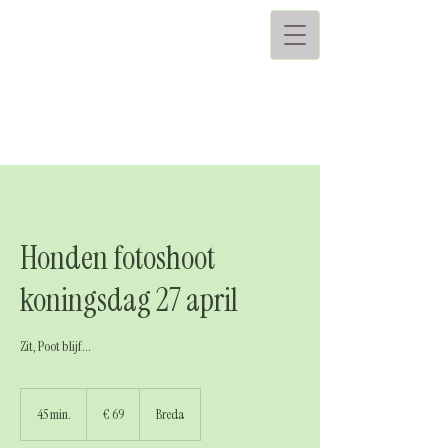
Honden fotoshoot
koningsdag 27 april
Zit, Poot blijf...
69
euro
45 min.
4
€ 69
Breda
5