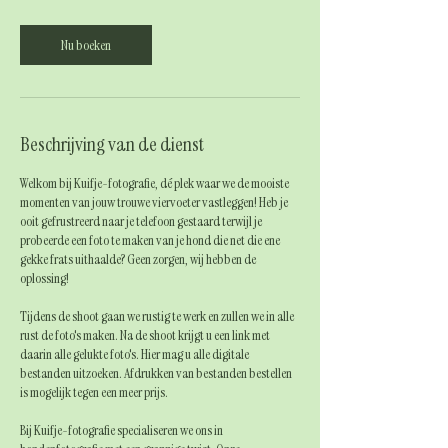
m
i
n
Nu boeken
.
Beschrijving van de dienst
Welkom bij Kuifje-fotografie, dé plek waar we de mooiste
momenten van jouw trouwe viervoeter vastleggen! Heb je
ooit gefrustreerd naar je telefoon gestaard terwijl je
probeerde een foto te maken van je hond die net die ene
gekke frats uithaalde? Geen zorgen, wij hebben de
oplossing!
Tijdens de shoot gaan we rustig te werk en zullen we in alle
rust de foto's maken. Na de shoot krijgt u een link met
daarin alle gelukte foto's. Hier mag u alle digitale
bestanden uitzoeken. Afdrukken van bestanden bestellen
is mogelijk tegen een meer prijs.
Bij Kuifje-fotografie specialiseren we ons in