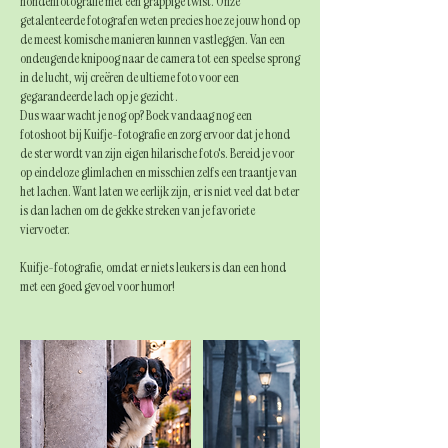
hondenfotografie met een grappige twist. Onze
getalenteerde fotografen weten precies hoe ze jouw hond op
de meest komische manieren kunnen vastleggen. Van een
ondeugende knipoog naar de camera tot een speelse sprong
in de lucht, wij creëren de ultieme foto voor een
gegarandeerde lach op je gezicht .
Dus waar wacht je nog op? Boek vandaag nog een
fotoshoot bij Kuifje-fotografie en zorg ervoor dat je hond
de ster wordt van zijn eigen hilarische foto's. Bereid je voor
op eindeloze glimlachen en misschien zelfs een traantje van
het lachen. Want laten we eerlijk zijn, er is niet veel dat beter
is dan lachen om de gekke streken van je favoriete
viervoeter.
Kuifje-fotografie, omdat er niets leukers is dan een hond
met een goed gevoel voor humor!