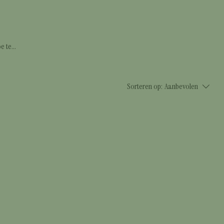
e te
 een
💛
Sorteren op:
Aanbevolen