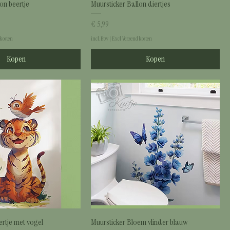
on beertje
Muursticker Ballon diertjes
Prijs
€ 5,99
kosten
incl.Btw
|
Excl Verzendkosten
Kopen
Kopen
ertje met vogel
Muursticker Bloem vlinder blauw