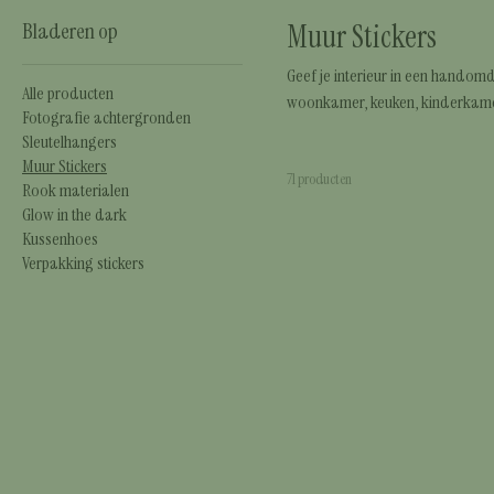
Bladeren op
Muur Stickers
Geef je interieur in een handomdraai een
Alle producten
woonkamer, keuken, kinderkamer 
Fotografie achtergronden
voegen zonder te boren of te sch
Sleutelhangers
moderne woonkamer: er is altijd een sticker die bij jouw
Muur Stickers
71 producten
verwijderen en zorgen direct voo
Rook materialen
Glow in the dark
Kussenhoes
Verpakking stickers