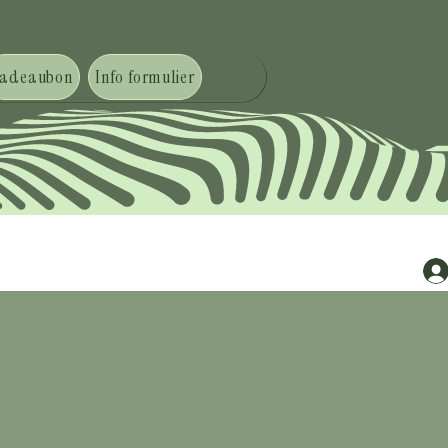
adeaubon
Info formulier