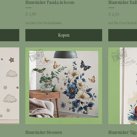
Muursticker Panda in boom
Muursticker Ball
Prijs
Prijs
€ 5,99
€ 4,50
incl.Btw
|
Excl Verzendkosten
incl.Btw
|
Excl Verzend
Kopen
Muursticker bloemen
Muursticker Tijg