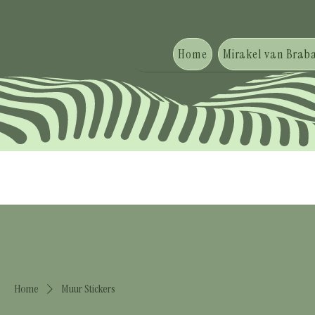
Home
Mirakel van Braba
Home
Muur Stickers