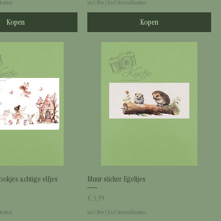
kosten
incl.Btw
|
Excl Verzendkosten
Kopen
Kopen
ookjes achtige elfjes
Muur sticker Egeltjes
Prijs
€ 5,99
kosten
incl.Btw
|
Excl Verzendkosten