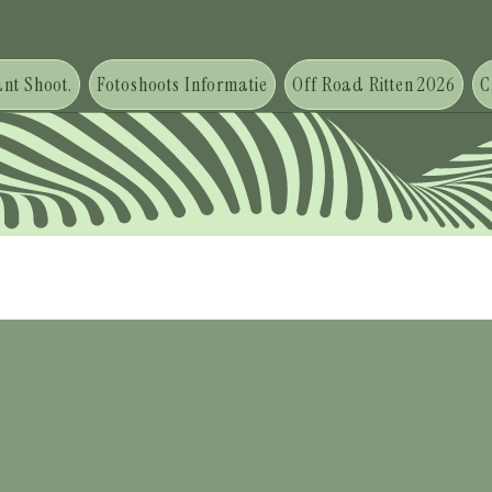
nt Shoot.
Fotoshoots Informatie
Off Road Ritten 2026
C