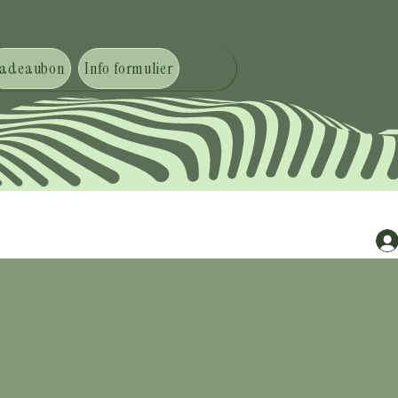
adeaubon
Info formulier