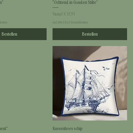
n”
“Ochtend in Gouden Stilte”
Verkoopprijs
Vanaf
€ 13,95
kosten
incl.Btw
|
Excl Verzendkosten
Bestellen
Bestellen
ment”
Kussenhoes schip