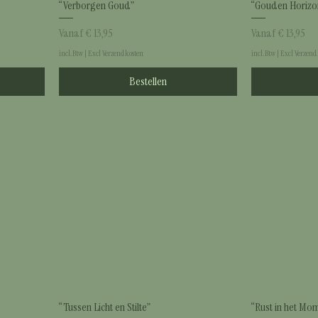
“Verborgen Goud”
“Gouden Horizo
Verkoopprijs
Verkoopprijs
Vanaf
€ 13,95
Vanaf
€ 13,95
incl.Btw
|
Excl Verzendkosten
incl.Btw
|
Excl Verzend
Bestellen
“Tussen Licht en Stilte”
“Rust in het Mo