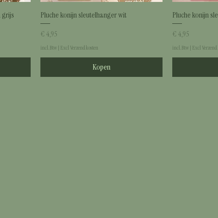
 grijs
Pluche konijn sleutelhanger wit
Pluche konijn sl
Prijs
Prijs
€ 4,95
€ 4,95
incl.Btw
|
Excl Verzendkosten
incl.Btw
|
Excl Verzend
Kopen