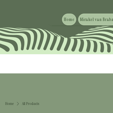
Home
Mirakel van Braba
Home
All Products